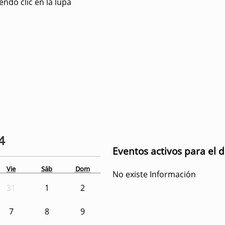
ndo clic en la lupa
4
Eventos activos para el d
Vie
Sáb
Dom
No existe Información
31
1
2
7
8
9