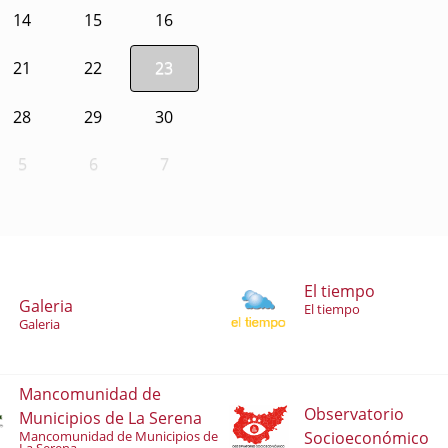
14
15
16
21
22
23
28
29
30
5
6
7
El tiempo
Galeria
El tiempo
Galeria
Mancomunidad de
Observatorio
Municipios de La Serena
Socioeconómico
Mancomunidad de Municipios de