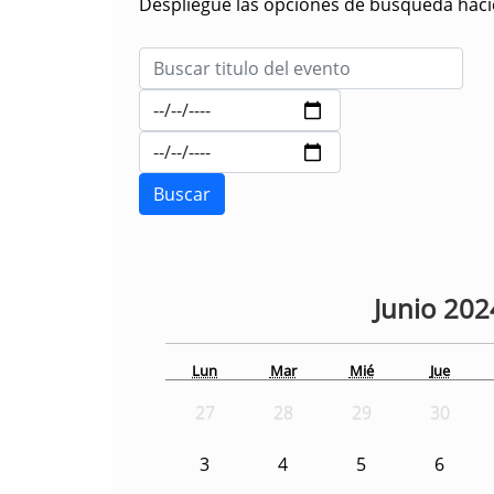
Despliegue las opciones de búsqueda hacie
Junio
202
Lun
Mar
Mié
Jue
27
28
29
30
3
4
5
6