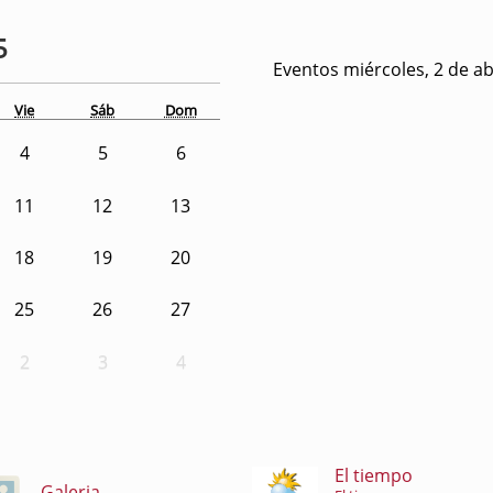
5
Eventos miércoles, 2 de ab
Vie
Sáb
Dom
4
5
6
11
12
13
18
19
20
25
26
27
2
3
4
El tiempo
Galeria