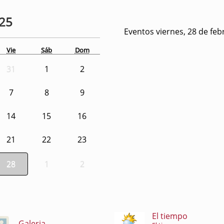
25
Eventos viernes, 28 de feb
Vie
Sáb
Dom
31
1
2
7
8
9
14
15
16
21
22
23
28
1
2
El tiempo
Galeria