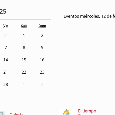
25
Eventos miércoles, 12 de 
Vie
Sáb
Dom
31
1
2
7
8
9
14
15
16
21
22
23
28
1
2
El tiempo
Galeria