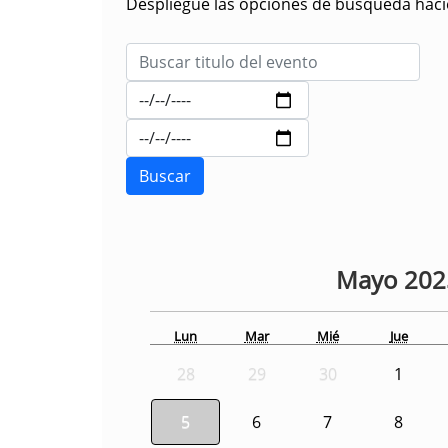
Despliegue las opciones de búsqueda hacie
Mayo
20
Lun
Mar
Mié
Jue
28
29
30
1
5
6
7
8