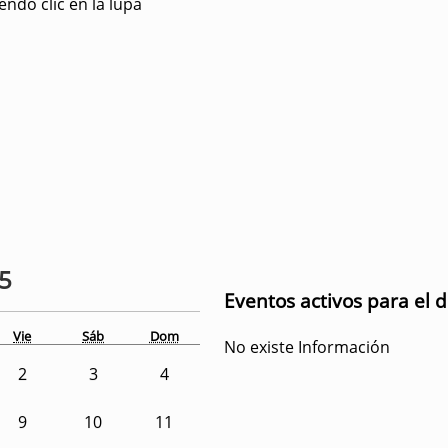
ndo clic en la lupa
25
Eventos activos para el 
Vie
Sáb
Dom
No existe Información
2
3
4
9
10
11