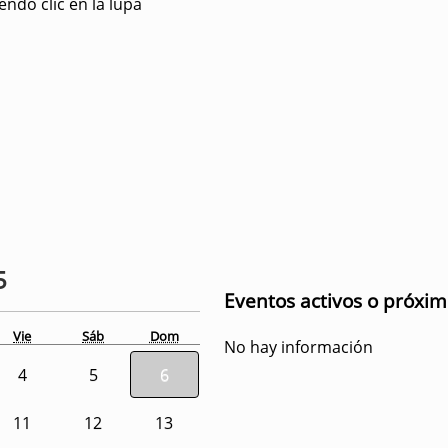
ndo clic en la lupa
5
Eventos activos o próxi
Vie
Sáb
Dom
No hay información
4
5
6
11
12
13