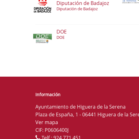
Diputación de Badajoz
Diputación de Badajoz
DOE
DOE
Información
Ayuntamiento de Higuera de la Serena
Plaza de España, 1 - 06441 Higuera de la Ser
Ver mapa
CIF: P0606400J
Telf.:
924 771 451