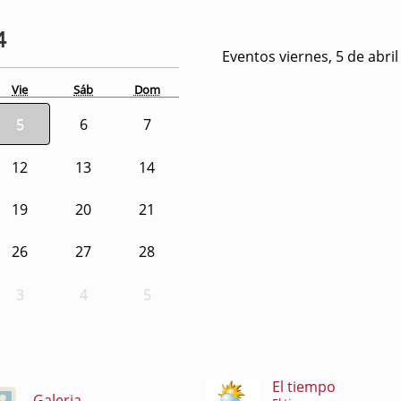
4
Eventos viernes, 5 de abri
Vie
Sáb
Dom
5
6
7
12
13
14
19
20
21
26
27
28
3
4
5
El tiempo
Galeria