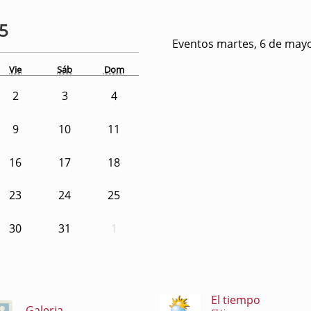
25
Eventos martes, 6 de may
Vie
Sáb
Dom
2
3
4
9
10
11
16
17
18
23
24
25
30
31
1
El tiempo
Galeria