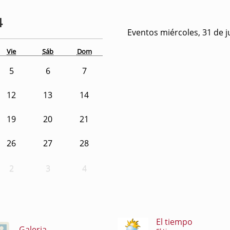
4
Eventos miércoles, 31 de j
Vie
Sáb
Dom
5
6
7
12
13
14
19
20
21
26
27
28
2
3
4
El tiempo
Galeria