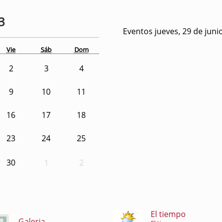
3
Eventos jueves, 29 de juni
Vie
Sáb
Dom
2
3
4
9
10
11
16
17
18
23
24
25
30
1
2
El tiempo
Galeria